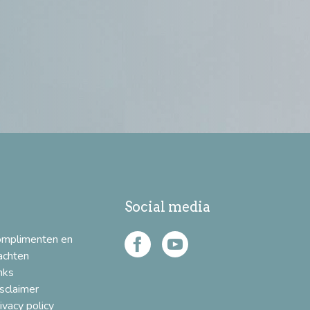
Social media
omplimenten en
achten
nks
sclaimer
ivacy policy