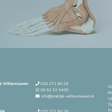
ijk Wittevrouwen
030 271 80 29
C
06 82 52 5400
kl
info@praktijk-wittevrouwen.nl
Li
Di
Pr
ijk
030 271 80 29