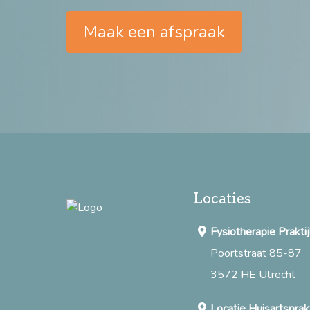
Maak een afspraak
Locaties
Fysiotherapie Prakt
Poortstraat 85-87
3572 HE Utrecht
Locatie Huisartsprakt