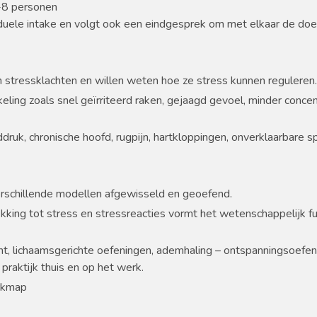
5-8 personen
uele intake en volgt ook een eindgesprek om met elkaar de doele
en stressklachten en willen weten hoe ze stress kunnen reguleren.
ing zoals snel geïrriteerd raken, gejaagd gevoel, minder concent
ruk, chronische hoofd, rugpijn, hartkloppingen, onverklaarbare spi
erschillende modellen afgewisseld en geoefend.
kking tot stress en stressreacties vormt het wetenschappelijk 
t, lichaamsgerichte oefeningen, ademhaling – ontspanningsoefen
praktijk thuis en op het werk.
rkmap